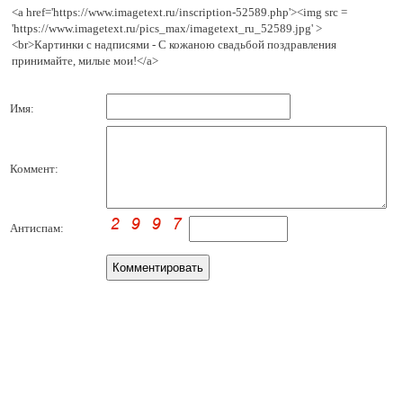
<a href='https://www.imagetext.ru/inscription-52589.php'><img src =
'https://www.imagetext.ru/pics_max/imagetext_ru_52589.jpg' >
<br>Картинки с надписями - С кожаною свадьбой поздравления
принимайте, милые мои!</a>
Имя:
Коммент:
Антиспам: