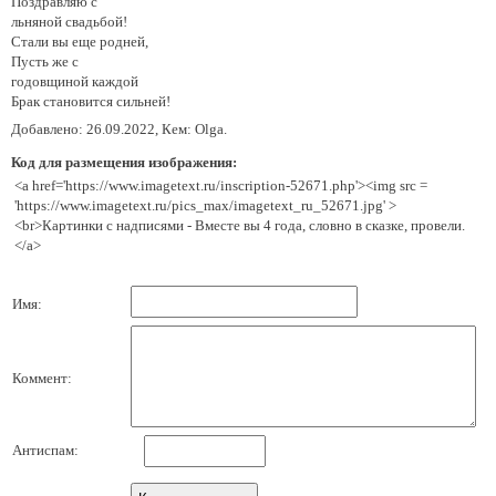
Поздравляю с
льняной свадьбой!
Стали вы еще родней,
Пусть же с
годовщиной каждой
Брак становится сильней!
Добавлено: 26.09.2022, Кем: Olga.
Код для размещения изображения:
<a href='https://www.imagetext.ru/inscription-52671.php'><img src =
'https://www.imagetext.ru/pics_max/imagetext_ru_52671.jpg' >
<br>Картинки с надписями - Вместе вы 4 года, словно в сказке, провели.
</a>
Имя:
Коммент:
Антиспам: