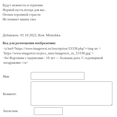
Будут нежность и терпение
Нормой пусть всегда для вас,
Огонек огромной страсти
Не покинет ваших глаз.
Добавлено: 01.10.2022, Кем: Mimishka.
Код для размещения изображения:
<a href='https://www.imagetext.ru/inscription-53338.php'><img src =
'https://www.imagetext.ru/pics_max/imagetext_ru_53338.jpg' >
<br>Картинки с надписями - 10 лет — большая дата. С годовщиной
поздравляю.</a>
Имя:
Коммент:
Антиспам: