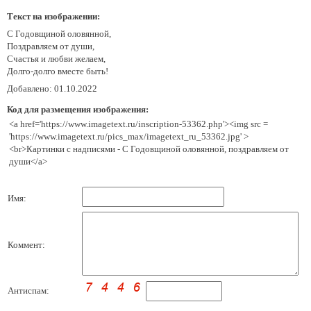
Текст на изображении:
С Годовщиной оловянной,
Поздравляем от души,
Счастья и любви желаем,
Долго-долго вместе быть!
Добавлено: 01.10.2022
Код для размещения изображения:
<a href='https://www.imagetext.ru/inscription-53362.php'><img src =
'https://www.imagetext.ru/pics_max/imagetext_ru_53362.jpg' >
<br>Картинки с надписями - С Годовщиной оловянной, поздравляем от
души</a>
Имя:
Коммент:
Антиспам: