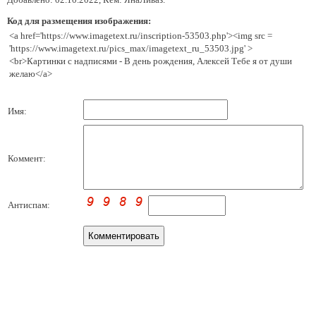
Код для размещения изображения:
<a href='https://www.imagetext.ru/inscription-53503.php'><img src =
'https://www.imagetext.ru/pics_max/imagetext_ru_53503.jpg' >
<br>Картинки с надписями - В день рождения, Алексей Тебе я от души
желаю</a>
Имя:
Коммент:
Антиспам: