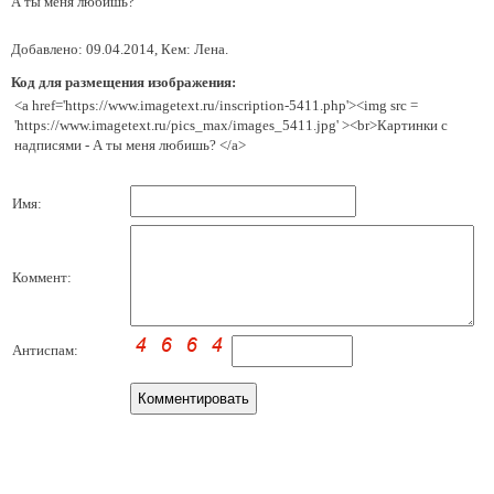
А ты меня любишь?
Добавлено: 09.04.2014, Кем: Лена.
Код для размещения изображения:
<a href='https://www.imagetext.ru/inscription-5411.php'><img src =
'https://www.imagetext.ru/pics_max/images_5411.jpg' ><br>Картинки с
надписями - А ты меня любишь? </a>
Имя:
Коммент:
Антиспам: