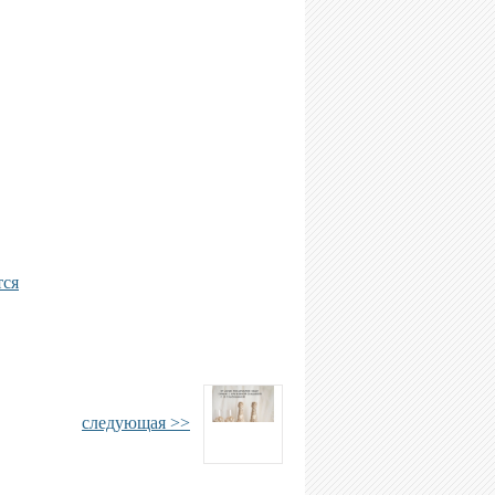
тся
следующая >>