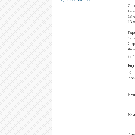
С г
Вам
13 л
13 л
Гар
Согл
С к
Жел
Доба
Код
<a 
<br
Имя
Ком
Ант