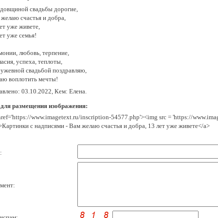
одовщиной свадьбы дорогие,
 желаю счастья и добра,
ет уже живете,
ет уже семья!
монии, любовь, терпение,
асия, успеха, теплоты,
ружевной свадьбой поздравляю,
аю воплотить мечты!
влено: 03.10.2022, Кем: Елена.
 для размещения изображения:
href='https://www.imagetext.ru/inscription-54577.php'><img src = 'https://www.im
>Картинки с надписями - Вам желаю счастья и добра, 13 лет уже живете</a>
:
мент:
испам: