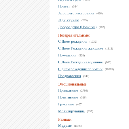
Привет
(364)
Хорошего настроения
(426)
Жду, скучаю
(299)
Доброе утро (Новинки)
(102)
Поздравительные:
С Днем рождения
(1032)
С Днем Рождения женщине
(1313)
Пожелания
(528)
С Днем Рождения мужчине
(600)
С днем рождения по имени
(10565)
Поздравления
(247)
Эмоциональные:
Прикольные
(2799)
Позитивные
(316)
Грустные
(407)
Мотивирующие
(355)
Разные:
Мудрые
(1546)