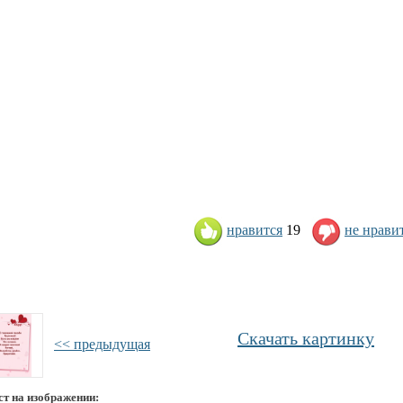
нравится
19
не нрави
Скачать картинку
<< предыдущая
ст на изображении: