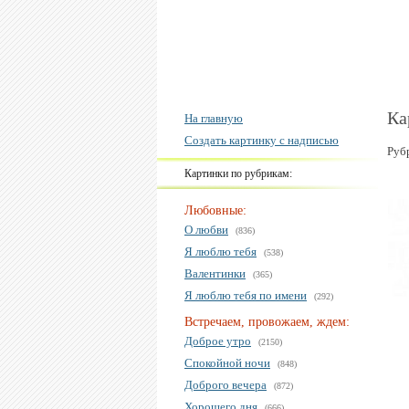
Ка
На главную
Создать картинку с надписью
Руб
Картинки по рубрикам:
Любовные:
О любви
(836)
Я люблю тебя
(538)
Валентинки
(365)
Я люблю тебя по имени
(292)
Встречаем, провожаем, ждем:
Доброе утро
(2150)
Спокойной ночи
(848)
Доброго вечера
(872)
Хорошего дня
(666)