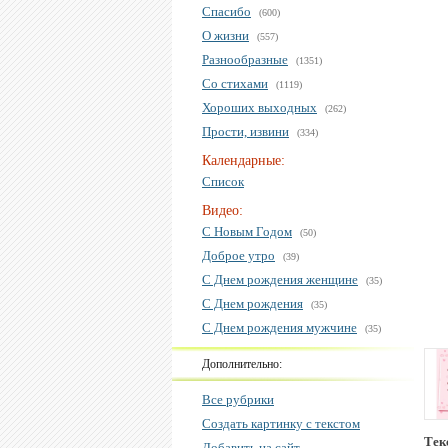
Спасибо
(600)
О жизни
(557)
Разнообразные
(1351)
Со стихами
(1119)
Хороших выходных
(262)
Прости, извини
(334)
Календарные:
Список
Видео:
С Новым Годом
(50)
Доброе утро
(39)
С Днем рождения женщине
(35)
С Днем рождения
(35)
С Днем рождения мужчине
(35)
Дополнительно:
Все рубрики
Создать картинку с текстом
Тек
Добавить на сайт