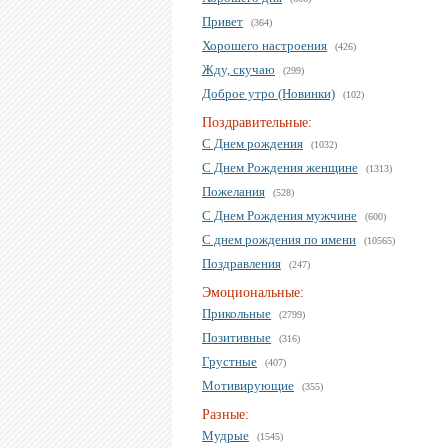
Привет
(364)
Хорошего настроения
(426)
Жду, скучаю
(299)
Доброе утро (Новинки)
(102)
Поздравительные:
С Днем рождения
(1032)
С Днем Рождения женщине
(1313)
Пожелания
(528)
С Днем Рождения мужчине
(600)
С днем рождения по имени
(10565)
Поздравления
(247)
Эмоциональные:
Прикольные
(2799)
Позитивные
(316)
Грустные
(407)
Мотивирующие
(355)
Разные:
Мудрые
(1545)