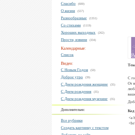
Спасибо
(600)
О жизни
(557)
Разнообразные
(1351)
Со стихами
(1119)
Хороших выходных
(262)
Прости, извини
(334)
Календарные:
Список
Видео:
Тек
С Новым Годом
(50)
Доброе утро
(39)
С г
От 
С Днем рождения женщине
(35)
любо
С Днем рождения
(35)
ваш
С Днем рождения мужчине
(35)
Доба
Дополнительно:
Код
<a 
Все рубрики
<br
Создать картинку с текстом
Добавить на сайт