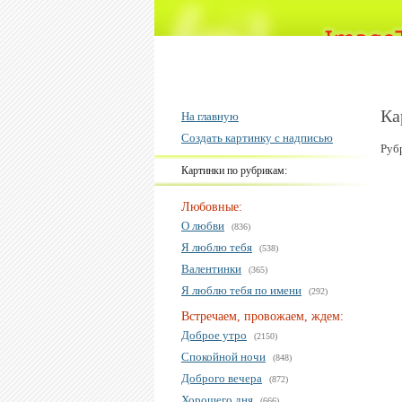
Ка
На главную
Создать картинку с надписью
Руб
Картинки по рубрикам:
Любовные:
О любви
(836)
Я люблю тебя
(538)
Валентинки
(365)
Я люблю тебя по имени
(292)
Встречаем, провожаем, ждем:
Доброе утро
(2150)
Спокойной ночи
(848)
Доброго вечера
(872)
Хорошего дня
(666)