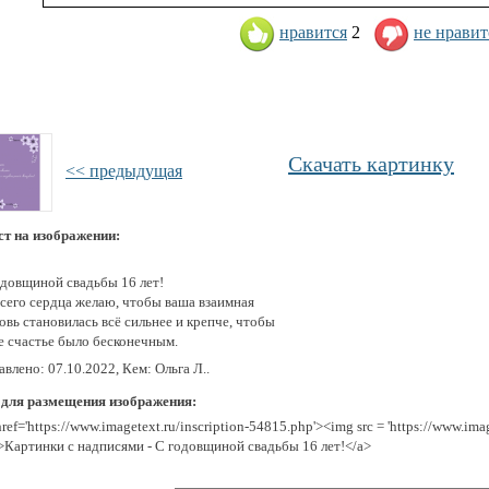
нравится
2
не нравит
Скачать картинку
<< предыдущая
ст на изображении:
одовщиной свадьбы 16 лет!
всего сердца желаю, чтобы ваша взаимная
вь становилась всё сильнее и крепче, чтобы
е счастье было бесконечным.
влено: 07.10.2022, Кем: Ольга Л..
 для размещения изображения:
href='https://www.imagetext.ru/inscription-54815.php'><img src = 'https://www.im
>Картинки с надписями - С годовщиной свадьбы 16 лет!</a>