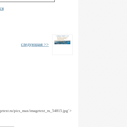
ся
следующая >>
agetext.ru/pics_max/imagetext_ru_54815.jpg' >