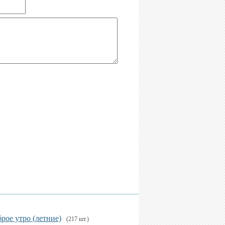
рое утро (летние)
(217 шт.)