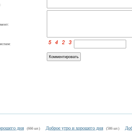
:
мент:
испам:
орошего дня
Доброе утро и хорошего дня
Доб
(666 шт.)
(586 шт.)