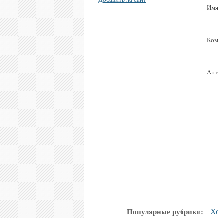
Имя
Ком
Ант
Х
Популярные рубрики: