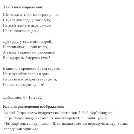
Текст на изображении:
Шестнадцать лет вы неразлучны,
Стучат два сердца как одно,
На всей планете пары лучше
Найти вовеки не дано.
Друг другу стали вы опорой,
И пониманье — ваш конёк,
А также нежностью рекордной
Вас одарить Амурчик смог!
Взаимно в крепость брака верьте,
Не запускайте ссоры в дом.
Пусть вам отрадой станут дети,
И счастье озарит лучом!
Добавлено: 07.10.2022
Код для размещения изображения:
<a href='https://www.imagetext.ru/inscription-54841.php'><img src =
'https://www.imagetext.ru/pics_max/imagetext_ru_54841.jpg' >
<br>Картинки с надписями - Шестнадцать лет вы неразлучны, стучат два
сердца как одно</a>