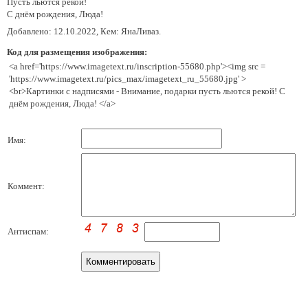
Пусть льются рекой!
С днём рождения, Люда!
Добавлено: 12.10.2022, Кем: ЯнаЛиваз.
Код для размещения изображения:
<a href='https://www.imagetext.ru/inscription-55680.php'><img src =
'https://www.imagetext.ru/pics_max/imagetext_ru_55680.jpg' >
<br>Картинки с надписями - Внимание, подарки пусть льются рекой! С
днём рождения, Люда! </a>
Имя:
Коммент:
Антиспам: