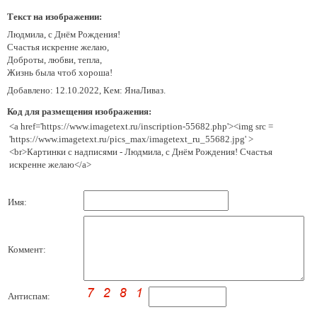
Текст на изображении:
Людмила, с Днём Рождения!
Счастья искренне желаю,
Доброты, любви, тепла,
Жизнь была чтоб хороша!
Добавлено: 12.10.2022, Кем: ЯнаЛиваз.
Код для размещения изображения:
<a href='https://www.imagetext.ru/inscription-55682.php'><img src =
'https://www.imagetext.ru/pics_max/imagetext_ru_55682.jpg' >
<br>Картинки с надписями - Людмила, с Днём Рождения! Счастья
искренне желаю</a>
Имя:
Коммент:
Антиспам: