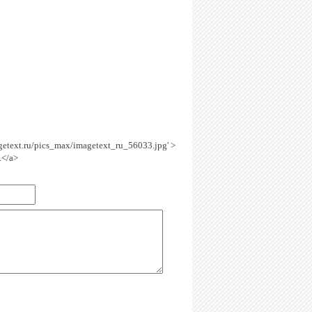
agetext.ru/pics_max/imagetext_ru_56033.jpg' >
.</a>