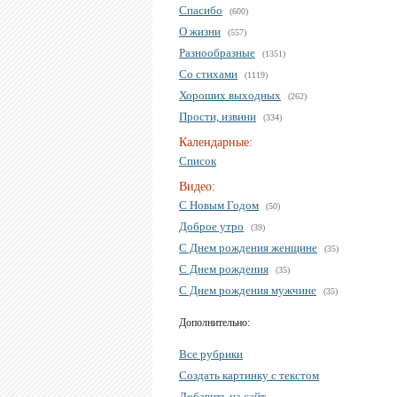
Спасибо
(600)
О жизни
(557)
Разнообразные
(1351)
Со стихами
(1119)
Хороших выходных
(262)
Прости, извини
(334)
Календарные:
Список
Видео:
С Новым Годом
(50)
Доброе утро
(39)
С Днем рождения женщине
(35)
С Днем рождения
(35)
С Днем рождения мужчине
(35)
Дополнительно:
Все рубрики
Создать картинку с текстом
Добавить на сайт