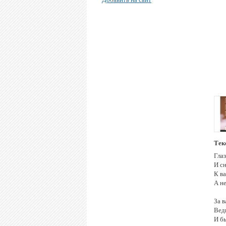
Тек
Глаз
И с
К ва
А н
За 
Ведь
И б