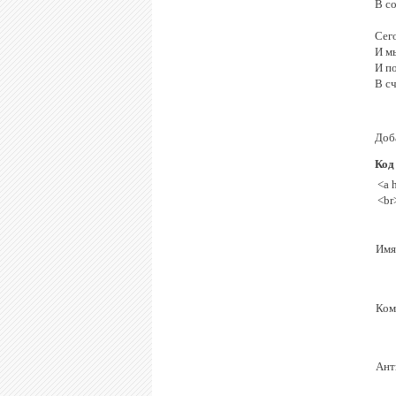
В со
Сег
И м
И п
В сч
Доб
Код
<a 
<br
Имя
Ком
Ант