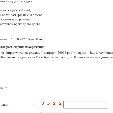
юзе сердца и рассудка.
одня свадьбы юбилей,
ы опять вам крикнем «Горько!».
ожелаем вам прожить
астливом браке долго-долго.
авлено: 13.10.2022, Кем: Женя.
 для размещения изображения:
href='https://www.imagetext.ru/inscription-56033.php'><img src = 'https://www.im
>Картинки с надписями - Глаза блестят, в руке рука. И снова вы — молодожены
:
мент:
испам: