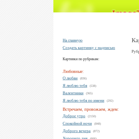
Ка
На главную
Создать картинку с надписью
Руб
Картинки по рубрикам:
Любовные:
О любви
(836)
Я люблю тебя
(538)
Валентинки
(365)
Я люблю тебя по имени
(292)
Встречаем, провожаем, ждем:
Доброе утро
(2150)
Спокойной ночи
(848)
Доброго вечера
(872)
Хорошего дня
(666)