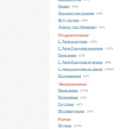
Привет
(364)
Хорошего настроения
(426)
Жду, скучаю
(299)
Доброе утро (Новинки)
(102)
Поздравительные:
С Днем рождения
(1032)
С Днем Рождения женщине
(1313)
Пожелания
(528)
С Днем Рождения мужчине
(600)
С днем рождения по имени
(10565)
Поздравления
(247)
Эмоциональные:
Прикольные
(2799)
Позитивные
(316)
Грустные
(407)
Мотивирующие
(355)
Разные:
Мудрые
(1545)