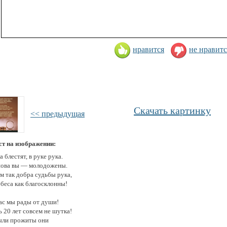
нравится
не нравитс
Скачать картинку
<< предыдущая
ст на изображении:
а блестят, в руке рука.
нова вы — молодожены.
м так добра судьбы рука,
ебеса как благосклонны!
вас мы рады от души!
 20 лет совсем не шутка!
ыли прожиты они