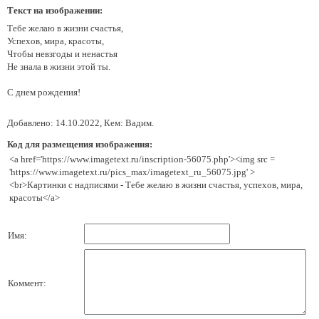
Текст на изображении:
Тебе желаю в жизни счастья,
Успехов, мира, красоты,
Чтобы невзгоды и ненастья
Не знала в жизни этой ты.
С днем рождения!
Добавлено: 14.10.2022, Кем: Вадим.
Код для размещения изображения:
<a href='https://www.imagetext.ru/inscription-56075.php'><img src =
'https://www.imagetext.ru/pics_max/imagetext_ru_56075.jpg' >
<br>Картинки с надписями - Тебе желаю в жизни счастья, успехов, мира,
красоты</a>
Имя:
Коммент: