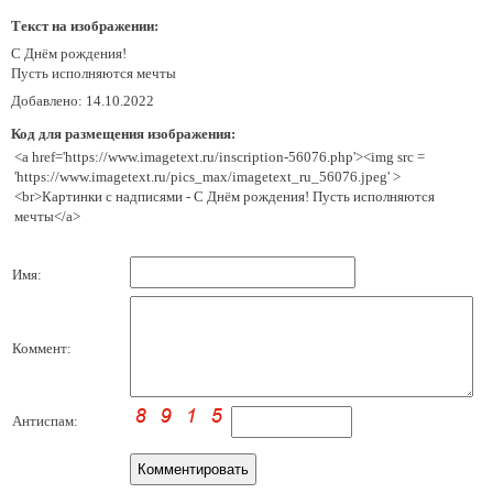
Текст на изображении:
С Днём рождения!
Пусть исполняются мечты
Добавлено: 14.10.2022
Код для размещения изображения:
<a href='https://www.imagetext.ru/inscription-56076.php'><img src =
'https://www.imagetext.ru/pics_max/imagetext_ru_56076.jpeg' >
<br>Картинки с надписями - С Днём рождения! Пусть исполняются
мечты</a>
Имя:
Коммент:
Антиспам: