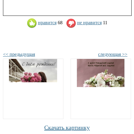
нравится
68
не нравится
11
<< предыдущая
следующая >>
Скачать картинку