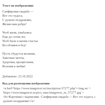
Текст на изображении:
Сапфировая свадьба —
Вот это чудеса,
С душою поздравляю,
Желаю вам добра!
Чтоб жили, улыбались
Еще до сотни лет,
Чтоб было в жизни счастье
Без облаков и бед!
Пусть сбудутся желания,
Заветные мечты,
Здоровья, процветания,
Везения и любви!
Добавлено: 23.10.2022
Код для размещения изображения:
<a href='https://www.imagetext.ru/inscription-57277.php'><img src =
'https://www.imagetext.ru/pics_max/imagetext_ru_57277.jpg' >
<br>Картинки с надписями - Сапфировая свадьба — Вот это чудеса, с
душою поздравляю</a>