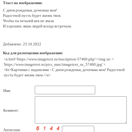
Текст на изображении:
С днем рожденья, доченька моя!
Радостной пусть будет жизнь твоя.
Чтобы ты печалей век не знала
И хороших лишь людей всегда встречала.
Добавлено: 25.10.2022
Код для размещения изображения:
<a href='https://www.imagetext.ru/inscription-57460.php'><img src =
'https://www.imagetext.ru/pics_max/imagetext_ru_57460.jpg' >
<br>Картинки с надписями - С днем рожденья, доченька моя! Радостной
пусть будет жизнь твоя.</a>
Имя:
Коммент:
Антиспам: