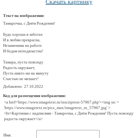
Скачать картинку
Текст на изображении:
Тамарочка, с Днём Рождения!
Будь хороша в заботах
И в любви прекрасна,
Незаменима на работе
И бедам неподвластна!
Тамара, пусть повсюду
Радость окружает,
Пусть никто ни на минуту
Счастью не мешает!
Добавлено: 27.10.2022
Код для размещения изображения:
<a href='https://www.imagetext.ru/inscription-57967.php'><img src =
'https://www.imagetext.ru/pics_max/imagetext_ru_57967.jpg' >
<br>Картинки с надписями - Тамарочка, с Днём Рождения! Пусть повсюду
радость окружает</a>
Имя: