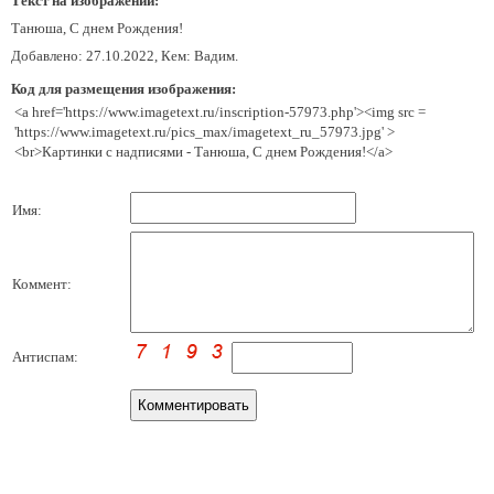
Текст на изображении:
Танюша, С днем Рождения!
Добавлено: 27.10.2022, Кем: Вадим.
Код для размещения изображения:
<a href='https://www.imagetext.ru/inscription-57973.php'><img src =
'https://www.imagetext.ru/pics_max/imagetext_ru_57973.jpg' >
<br>Картинки с надписями - Танюша, С днем Рождения!</a>
Имя:
Коммент:
Антиспам: