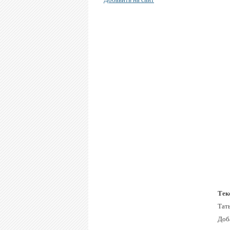
Тек
Тат
Доб