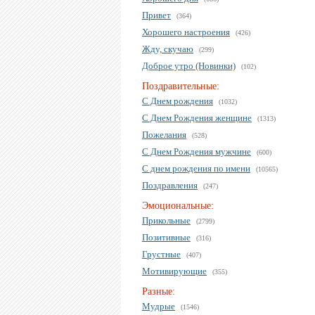
Привет
(364)
Хорошего настроения
(426)
Жду, скучаю
(299)
Доброе утро (Новинки)
(102)
Поздравительные:
С Днем рождения
(1032)
С Днем Рождения женщине
(1313)
Пожелания
(528)
С Днем Рождения мужчине
(600)
С днем рождения по имени
(10565)
Поздравления
(247)
Эмоциональные:
Прикольные
(2799)
Позитивные
(316)
Грустные
(407)
Мотивирующие
(355)
Разные:
Мудрые
(1546)