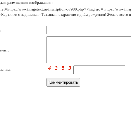
 для размещения изображения:
href='https://www.imagetext.ru/inscription-57980.php'><img src = 'https://www.im
>Картинки с надписями - Татьяна, поздравляю с днём рождения! Желаю всего 
:
мент:
испам: