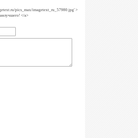
agetext.ru/pics_max/imagetext_ru_57980.jpg' >
наилучшего! </a>