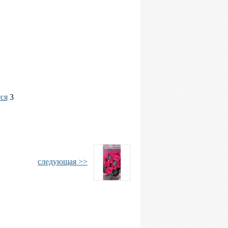
ся
3
следующая >>