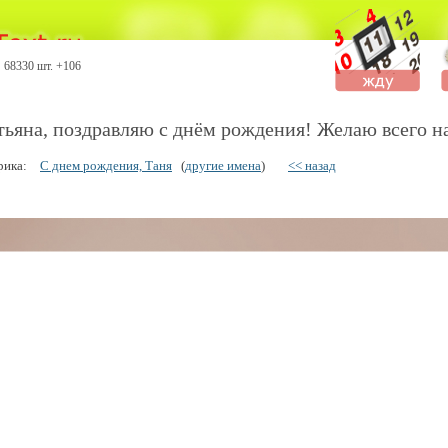
68330 шт. +106
тьяна, поздравляю с днём рождения! Желаю всего н
рика:
С днем рождения, Таня
(
другие имена
)
<< назад