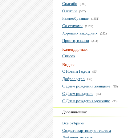
Спасибо
(600)
О жизни
(557)
Разнообразные
(1351)
Со стихами
(1119)
Хороших выходных
(262)
Прости, извини
(334)
Календарные:
Список
Видео:
С Новым Годом
(50)
Доброе утро
(39)
С Днем рождения женщине
(35)
С Днем рождения
(35)
С Днем рождения мужчине
(35)
Дополнительно:
Все рубрики
Создать картинку с текстом
Добавить на сайт