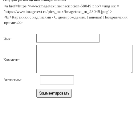
<a href='https://www.imagetext.ru/inscription-58049.php'><img src =
'https://www.imagetext.ru/pics_max/imagetext_ru_58049.jpeg' >
<br>Картинки с надписями - С днем рождения, Танюша! Поздравления
прими</a>
Имя:
Коммент:
Антиспам: