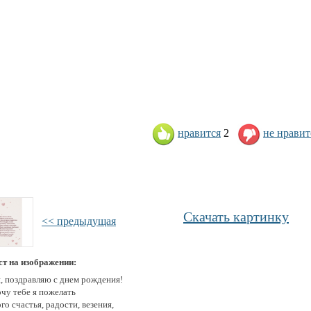
нравится
2
не нравит
Скачать картинку
<< предыдущая
ст на изображении:
, поздравляю с днем рождения!
очу тебе я пожелать
о счастья, радости, везения,