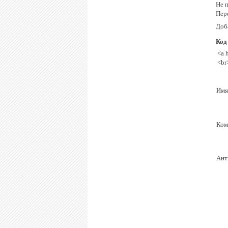
Не п
Пер
Доб
Код
<a 
<br
Имя
Ком
Ант