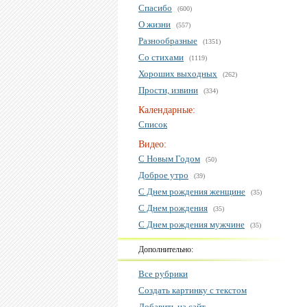
Спасибо
(600)
О жизни
(557)
Разнообразные
(1351)
Со стихами
(1119)
Хороших выходных
(262)
Прости, извини
(334)
Календарные:
Список
Видео:
С Новым Годом
(50)
Доброе утро
(39)
С Днем рождения женщине
(35)
С Днем рождения
(35)
С Днем рождения мужчине
(35)
Дополнительно:
Все рубрики
Создать картинку с текстом
Добавить на сайт