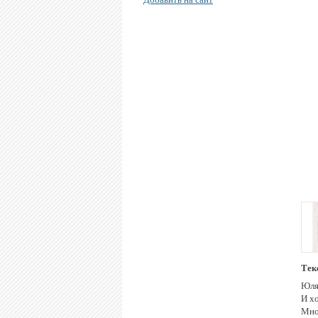
Тек
Юля
И х
Мног