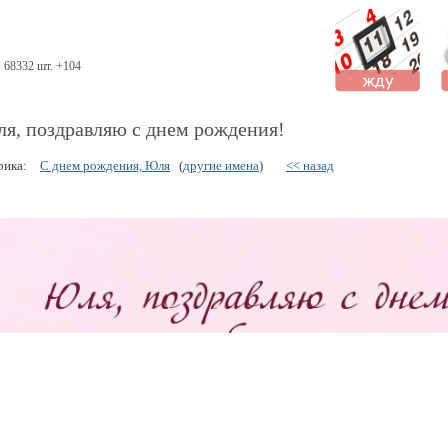
68332 шт. +104
я, поздравляю с днем рождения!
рика:
С днем рождения, Юля
(
другие имена
)
<< назад