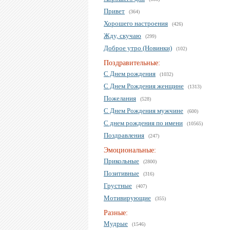
Привет
(364)
Хорошего настроения
(426)
Жду, скучаю
(299)
Доброе утро (Новинки)
(102)
Поздравительные:
С Днем рождения
(1032)
С Днем Рождения женщине
(1313)
Пожелания
(528)
С Днем Рождения мужчине
(600)
С днем рождения по имени
(10565)
Поздравления
(247)
Эмоциональные:
Прикольные
(2800)
Позитивные
(316)
Грустные
(407)
Мотивирующие
(355)
Разные:
Мудрые
(1546)