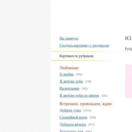
Юл
На главную
Создать картинку с надписью
Руб
Картинки по рубрикам:
Любовные:
О любви
(836)
Я люблю тебя
(538)
Валентинки
(365)
Я люблю тебя по имени
(292)
Встречаем, провожаем, ждем:
Доброе утро
(2150)
Спокойной ночи
(848)
Доброго вечера
(872)
Хорошего дня
(666)