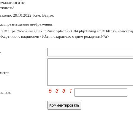
ечалиться и не
еживать!
авлено: 29.10.2022, Кем: Вадим.
 для размещения изображения:
href='https://www.imagetext.ru/inscription-58194.php'><img src = 'https://www.im
>Картинки с надписями - Юля, поздравляю с днем рождения!</a>
:
мент:
испам: