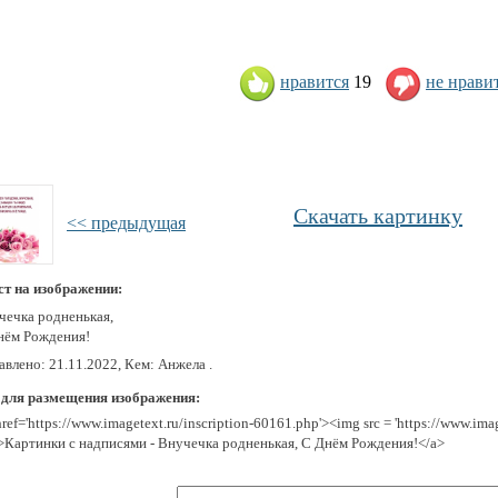
нравится
19
не нрави
Скачать картинку
<< предыдущая
ст на изображении:
чечка родненькая,
нём Рождения!
влено: 21.11.2022, Кем: Анжела .
 для размещения изображения:
href='https://www.imagetext.ru/inscription-60161.php'><img src = 'https://www.im
>Картинки с надписями - Внучечка родненькая, С Днём Рождения!</a>