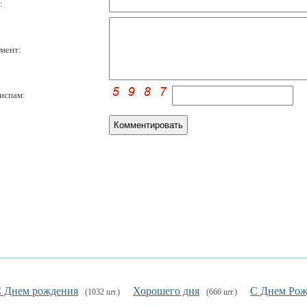
:
мент:
испам:
 Днем рождения
Хорошего дня
С Днем Ро
(1032 шт.)
(666 шт.)