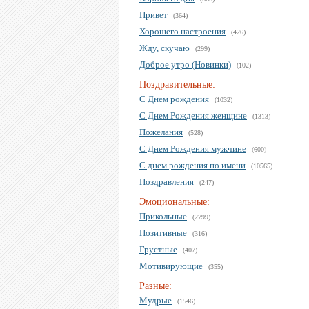
Привет
(364)
Хорошего настроения
(426)
Жду, скучаю
(299)
Доброе утро (Новинки)
(102)
Поздравительные:
С Днем рождения
(1032)
С Днем Рождения женщине
(1313)
Пожелания
(528)
С Днем Рождения мужчине
(600)
С днем рождения по имени
(10565)
Поздравления
(247)
Эмоциональные:
Прикольные
(2799)
Позитивные
(316)
Грустные
(407)
Мотивирующие
(355)
Разные:
Мудрые
(1546)