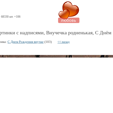
68330 шт. +106
ртинки с надписями, Внучечка родненькая, С Днём
рика:
С Днем Рождения внучке
(103)
<< назад