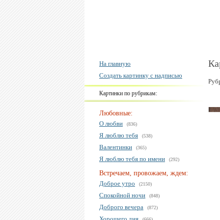
Ка
На главную
Создать картинку с надписью
Руб
Картинки по рубрикам:
Любовные:
О любви
(836)
Я люблю тебя
(538)
Валентинки
(365)
Я люблю тебя по имени
(292)
Встречаем, провожаем, ждем:
Доброе утро
(2150)
Спокойной ночи
(848)
Доброго вечера
(872)
Хорошего дня
(666)