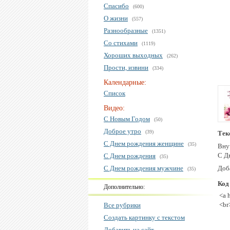
Спасибо
(600)
О жизни
(557)
Разнообразные
(1351)
Со стихами
(1119)
Хороших выходных
(262)
Прости, извини
(334)
Календарные:
Список
Видео:
С Новым Годом
(50)
Доброе утро
(39)
Тек
С Днем рождения женщине
(35)
Вну
С Д
С Днем рождения
(35)
С Днем рождения мужчине
Доба
(35)
Код
Дополнительно:
<a 
<br
Все рубрики
Создать картинку с текстом
Добавить на сайт