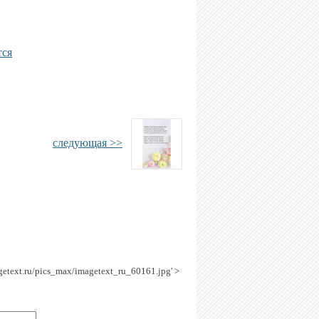
тся
следующая >>
agetext.ru/pics_max/imagetext_ru_60161.jpg' >