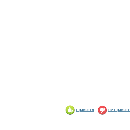
нравится
не нравитс