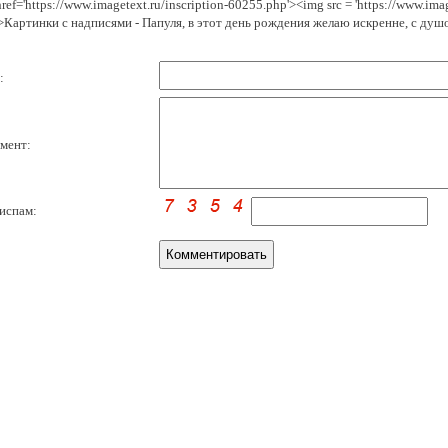
href='https://www.imagetext.ru/inscription-60255.php'><img src = 'https://www.im
>Картинки с надписями - Папуля, в этот день рождения желаю искренне, с душ
:
мент:
испам: