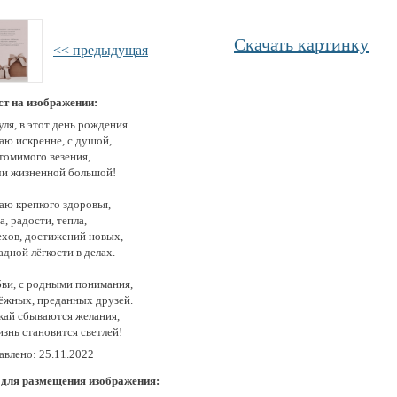
Скачать картинку
<< предыдущая
ст на изображении:
ля, в этот день рождения
аю искренне, с душой,
томимого везения,
чи жизненной большой!
аю крепкого здоровья,
, радости, тепла,
ехов, достижений новых,
дной лёгкости в делах.
ви, с родными понимания,
ёжных, преданных друзей.
кай сбываются желания,
знь становится светлей!
авлено: 25.11.2022
 для размещения изображения: