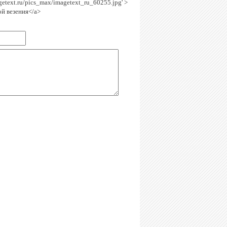
agetext.ru/pics_max/imagetext_ru_60255.jpg' >
ой везения</a>