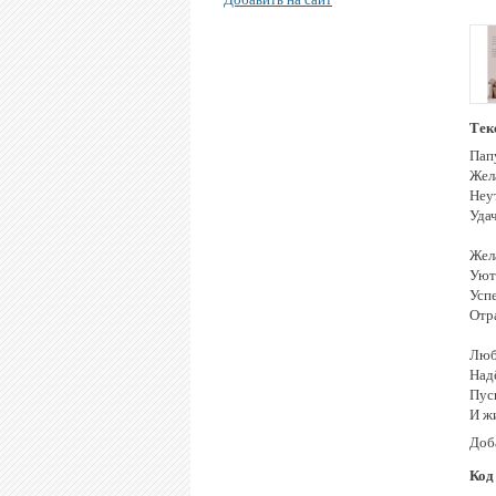
Тек
Папу
Жел
Неу
Уда
Жел
Уюта
Усп
Отра
Люб
Над
Пус
И жи
Доб
Код