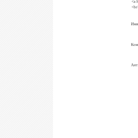
<a 
<br
Имя
Ком
Ант