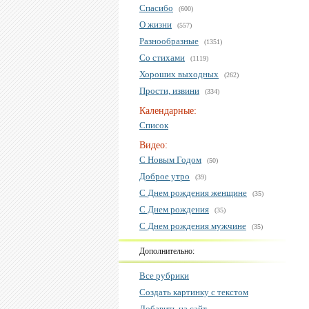
Спасибо
(600)
О жизни
(557)
Разнообразные
(1351)
Со стихами
(1119)
Хороших выходных
(262)
Прости, извини
(334)
Календарные:
Список
Видео:
С Новым Годом
(50)
Доброе утро
(39)
С Днем рождения женщине
(35)
С Днем рождения
(35)
С Днем рождения мужчине
(35)
Дополнительно:
Все рубрики
Создать картинку с текстом
Добавить на сайт