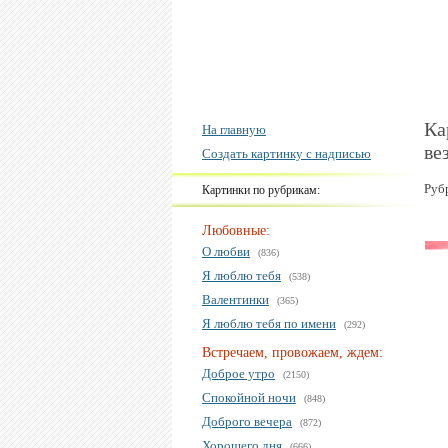
Ка
На главную
ве
Создать картинку с надписью
Руб
Картинки по рубрикам:
Любовные:
О любви
(836)
Я люблю тебя
(538)
Валентинки
(365)
Я люблю тебя по имени
(292)
Встречаем, провожаем, ждем:
Доброе утро
(2150)
Спокойной ночи
(848)
Доброго вечера
(872)
Хорошего дня
(666)