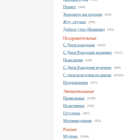
Привет
(364)
Хорошего настроения
(426)
Жду, скучаю
(299)
Доброе утро (Новинки)
(102)
Поздравительные:
С Днем рождения
(1032)
С Днем Рождения женщине
(1313)
Пожелания
(528)
С Днем Рождения мужчине
(600)
С днем рождения по имени
(10565)
Поздравления
(247)
Эмоциональные:
Прикольные
(2799)
Позитивные
(316)
Грустные
(407)
Мотивирующие
(355)
Разные:
Мудрые
(1546)