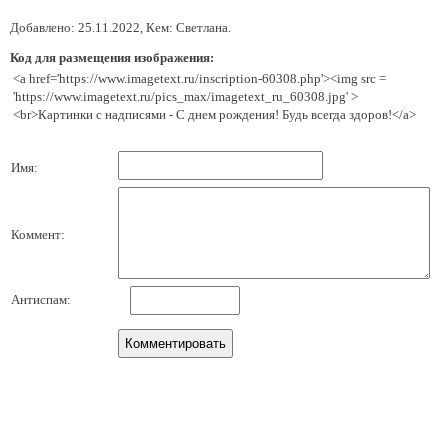
Добавлено: 25.11.2022, Кем: Светлана.
Код для размещения изображения:
<a href='https://www.imagetext.ru/inscription-60308.php'><img src =
'https://www.imagetext.ru/pics_max/imagetext_ru_60308.jpg' >
<br>Картинки с надписями - С днем рождения! Будь всегда здоров!</a>
Имя:
Коммент:
Антиспам: