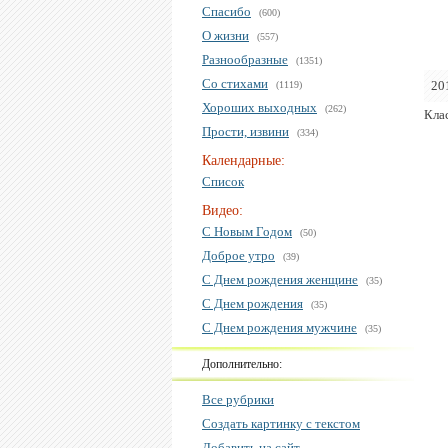
Спасибо
(600)
О жизни
(557)
Разнообразные
(1351)
Со стихами
20
(1119)
Хороших выходных
(262)
Кла
Прости, извини
(334)
Календарные:
Список
Видео:
С Новым Годом
(50)
Доброе утро
(39)
С Днем рождения женщине
(35)
С Днем рождения
(35)
С Днем рождения мужчине
(35)
Дополнительно:
Все рубрики
Создать картинку с текстом
Добавить на сайт