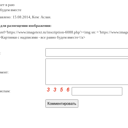
ет в раю
будем вместе
влено: 15.08.2014, Кем: Аслан.
 для размещения изображения:
href='https://www.imagetext.ru/inscription-6088.php'><img src = 'https://www.ima
>Картинки с надписями - все равно будем вместе</a>
:
мент:
испам: