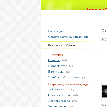
Ка
На главную
Создать картинку с надписью
Руб
Картинки по рубрикам:
Любовные:
О любви
(836)
Я люблю тебя
(538)
Валентинки
(365)
Я люблю тебя по имени
(292)
Встречаем, провожаем, ждем:
Доброе утро
(2150)
Спокойной ночи
(848)
Доброго вечера
(872)
Тек
Хорошего дня
(666)