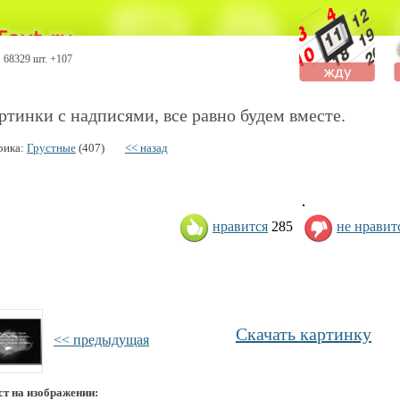
68329 шт. +107
ртинки с надписями, все равно будем вместе.
рика:
Грустные
(407)
<< назад
нравится
285
не нравит
Скачать картинку
<< предыдущая
ст на изображении: