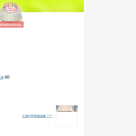
ся
60
следующая >>