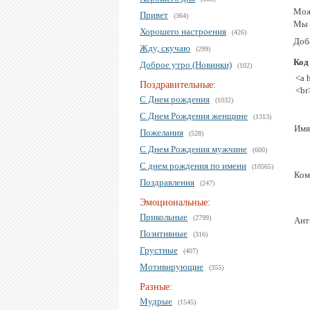
Мож
Привет
(364)
Мы 
Хорошего настроения
(426)
Доба
Жду, скучаю
(299)
Код
Доброе утро (Новинки)
(102)
<a 
Поздравительные:
<br
С Днем рождения
(1032)
С Днем Рождения женщине
(1313)
Имя
Пожелания
(528)
С Днем Рождения мужчине
(600)
С днем рождения по имени
(10565)
Ком
Поздравления
(247)
Эмоциональные:
Прикольные
(2799)
Ант
Позитивные
(316)
Грустные
(407)
Мотивирующие
(355)
Разные:
Мудрые
(1545)