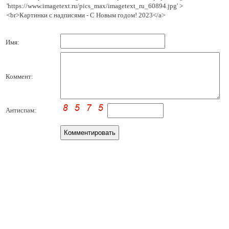
'https://www.imagetext.ru/pics_max/imagetext_ru_60894.jpg' >
<br>Картинки с надписями - С Новым годом! 2023</a>
Имя:
Коммент:
Антиспам: