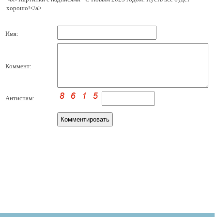
хорошо!</a>
Имя:
Коммент:
Антиспам: