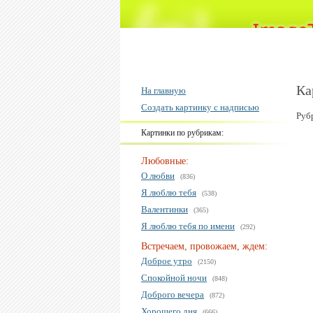
Ка
На главную
Создать картинку с надписью
Руб
Картинки по рубрикам:
Любовные:
О любви
(836)
Я люблю тебя
(538)
Валентинки
(365)
Я люблю тебя по имени
(292)
Встречаем, провожаем, ждем:
Доброе утро
(2150)
Спокойной ночи
(848)
Доброго вечера
(872)
Хорошего дня
(666)