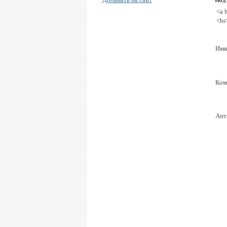
<a 
<br
Имя
Ком
Ант