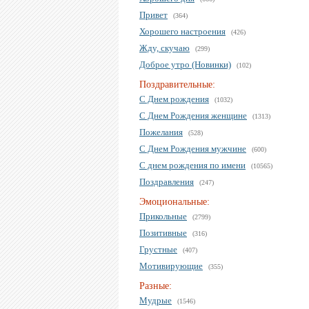
Привет
(364)
Хорошего настроения
(426)
Жду, скучаю
(299)
Доброе утро (Новинки)
(102)
Поздравительные:
С Днем рождения
(1032)
С Днем Рождения женщине
(1313)
Пожелания
(528)
С Днем Рождения мужчине
(600)
С днем рождения по имени
(10565)
Поздравления
(247)
Эмоциональные:
Прикольные
(2799)
Позитивные
(316)
Грустные
(407)
Мотивирующие
(355)
Разные:
Мудрые
(1546)