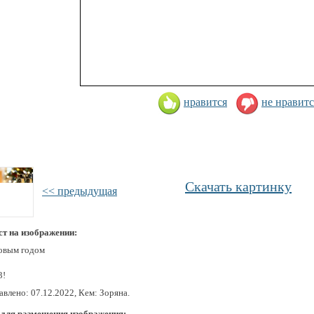
нравится
не нравитс
Скачать картинку
<< предыдущая
ст на изображении:
овым годом
3!
влено: 07.12.2022, Кем: Зоряна.
 для размещения изображения: