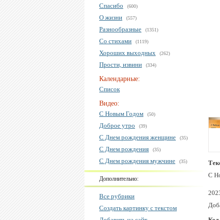
Спасибо
(600)
О жизни
(557)
Разнообразные
(1351)
Со стихами
(1119)
Хороших выходных
(262)
Прости, извини
(334)
Календарные:
Список
Видео:
С Новым Годом
(50)
Доброе утро
(39)
С Днем рождения женщине
(35)
С Днем рождения
(35)
С Днем рождения мужчине
(35)
Тек
С Н
Дополнительно:
202
Все рубрики
Доба
Создать картинку с текстом
Добавить на сайт
Код