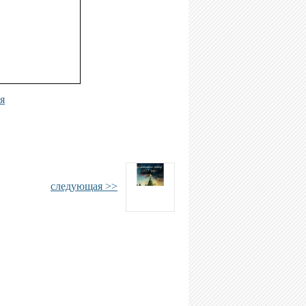
я
следующая >>