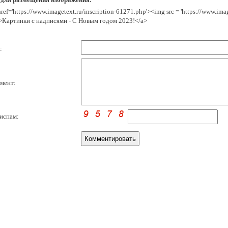
href='https://www.imagetext.ru/inscription-61271.php'><img src = 'https://www.im
>Картинки с надписями - С Новым годом 2023!</a>
:
мент:
испам: