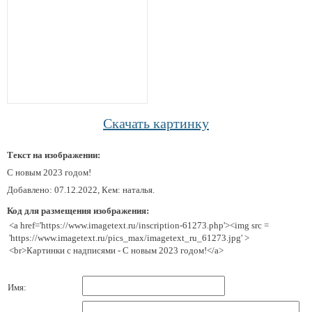
Скачать картинку
Текст на изображении:
С новым 2023 годом!
Добавлено: 07.12.2022, Кем: наталья.
Код для размещения изображения:
<a href='https://www.imagetext.ru/inscription-61273.php'><img src =
'https://www.imagetext.ru/pics_max/imagetext_ru_61273.jpg' >
<br>Картинки с надписями - С новым 2023 годом!</a>
Имя: