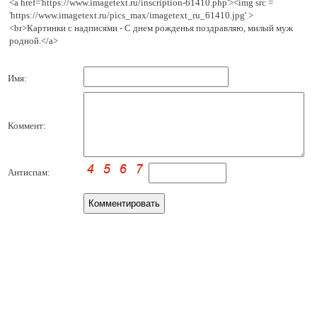
<a href='https://www.imagetext.ru/inscription-61410.php'><img src =
'https://www.imagetext.ru/pics_max/imagetext_ru_61410.jpg' >
<br>Картинки с надписями - С днем рожденья поздравляю, милый муж
родной.</a>
Имя:
Коммент:
Антиспам: