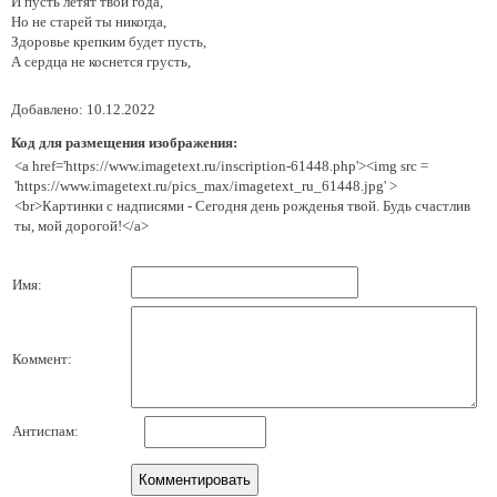
И пусть летят твои года,
Но не старей ты никогда,
Здоровье крепким будет пусть,
А сердца не коснется грусть,
Добавлено: 10.12.2022
Код для размещения изображения:
<a href='https://www.imagetext.ru/inscription-61448.php'><img src =
'https://www.imagetext.ru/pics_max/imagetext_ru_61448.jpg' >
<br>Картинки с надписями - Сегодня день рожденья твой. Будь счастлив
ты, мой дорогой!</a>
Имя:
Коммент:
Антиспам: