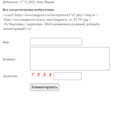
Добавлено: 17.12.2022, Кем: Вадим.
Код для размещения изображения:
<a href='https://www.imagetext.ru/inscription-61747.php'><img src =
'https://www.imagetext.ru/pics_max/imagetext_ru_61747.jpg' >
<br>Картинки с надписями - Мой племянничек родимый, добрый и
неповторимый!</a>
Имя:
Коммент:
Антиспам: