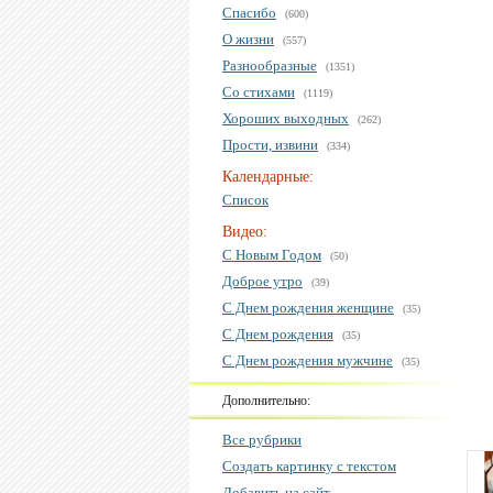
Спасибо
(600)
О жизни
(557)
Разнообразные
(1351)
Со стихами
(1119)
Хороших выходных
(262)
Прости, извини
(334)
Календарные:
Список
Видео:
С Новым Годом
(50)
Доброе утро
(39)
С Днем рождения женщине
(35)
С Днем рождения
(35)
С Днем рождения мужчине
(35)
Дополнительно:
Все рубрики
Создать картинку с текстом
Добавить на сайт