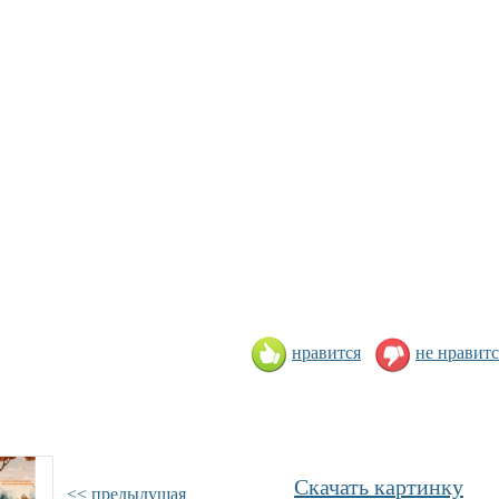
нравится
не нравитс
Скачать картинку
<< предыдущая