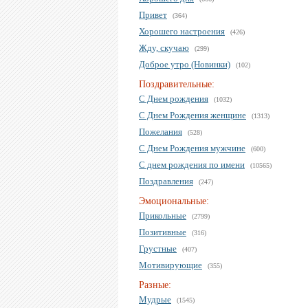
Привет
(364)
Хорошего настроения
(426)
Жду, скучаю
(299)
Доброе утро (Новинки)
(102)
Поздравительные:
С Днем рождения
(1032)
С Днем Рождения женщине
(1313)
Пожелания
(528)
С Днем Рождения мужчине
(600)
С днем рождения по имени
(10565)
Поздравления
(247)
Эмоциональные:
Прикольные
(2799)
Позитивные
(316)
Грустные
(407)
Мотивирующие
(355)
Разные:
Мудрые
(1545)