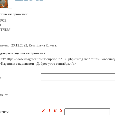
ст на изображении:
БРОЕ
РО
НТЯБРЯ
влено: 23.12.2022, Кем: Елена Конева.
 для размещения изображения:
href='https://www.imagetext.ru/inscription-62139.php'><img src = 'https://www.im
>Картинки с надписями - Доброе утро сентября.</a>
:
мент:
испам: