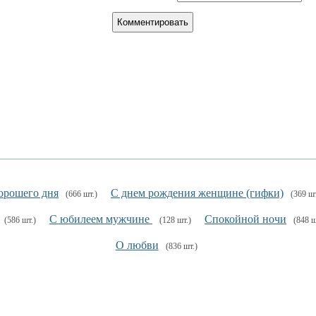
орошего дня
С днем рождения женщине (гифки)
(666 шт.)
(369 шт
С юбилеем мужчине
Спокойной ночи
(586 шт.)
(128 шт.)
(848 ш
О любви
(836 шт.)