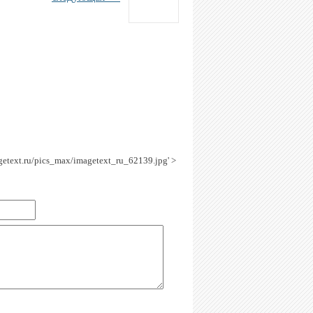
agetext.ru/pics_max/imagetext_ru_62139.jpg' >