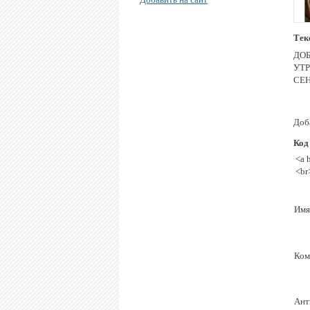
Тек
ДО
УТ
СЕ
Доба
Код
<a 
<br
Имя
Ком
Ант