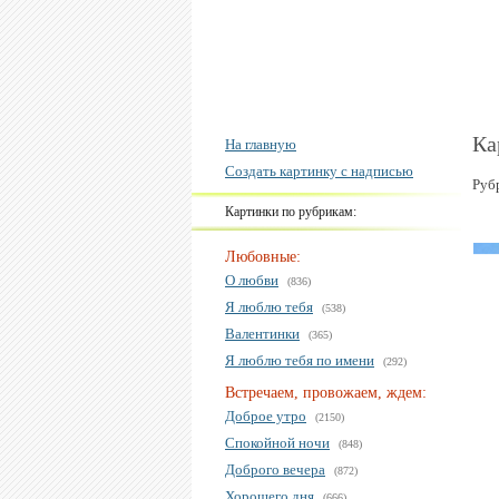
Ка
На главную
Создать картинку с надписью
Руб
Картинки по рубрикам:
Любовные:
О любви
(836)
Я люблю тебя
(538)
Валентинки
(365)
Я люблю тебя по имени
(292)
Встречаем, провожаем, ждем:
Доброе утро
(2150)
Спокойной ночи
(848)
Доброго вечера
(872)
Хорошего дня
(666)