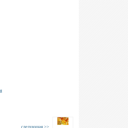
я
следующая >>