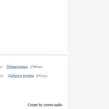
Прикольные
.)
(2799 шт.)
Доброго вечера
т.)
(872 шт.)
Create by creem-sudio