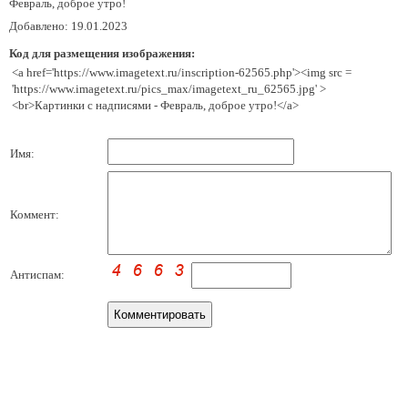
Февраль, доброе утро!
Добавлено: 19.01.2023
Код для размещения изображения:
<a href='https://www.imagetext.ru/inscription-62565.php'><img src =
'https://www.imagetext.ru/pics_max/imagetext_ru_62565.jpg' >
<br>Картинки с надписями - Февраль, доброе утро!</a>
Имя:
Коммент:
Антиспам: