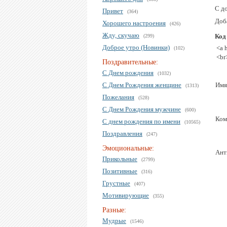
С д
Привет
(364)
Доб
Хорошего настроения
(426)
Жду, скучаю
Код
(299)
Доброе утро (Новинки)
<a 
(102)
<br
Поздравительные:
С Днем рождения
(1032)
С Днем Рождения женщине
Имя
(1313)
Пожелания
(528)
С Днем Рождения мужчине
(600)
Ком
С днем рождения по имени
(10565)
Поздравления
(247)
Эмоциональные:
Ант
Прикольные
(2799)
Позитивные
(316)
Грустные
(407)
Мотивирующие
(355)
Разные:
Мудрые
(1546)