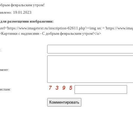
обрым февральским утром!
авлено: 19.01.2023
 для размещения изображения:
href='https://www.imagetext.ru/inscription-62611.php'><img src = 'https://www.im
>Картинки с надписями - С добрым февральским утром!</a>
:
мент:
испам: