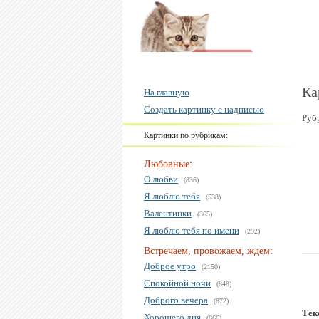
Ка
На главную
Создать картинку с надписью
Руб
Картинки по рубрикам:
Любовные:
О любви
(836)
Я люблю тебя
(538)
Валентинки
(365)
Я люблю тебя по имени
(292)
Встречаем, провожаем, ждем:
Доброе утро
(2150)
Спокойной ночи
(848)
Доброго вечера
(872)
Тек
Хорошего дня
(666)