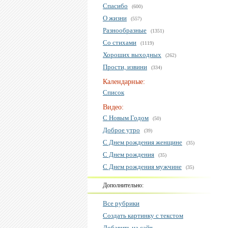
Спасибо
(600)
О жизни
(557)
Разнообразные
(1351)
Со стихами
(1119)
Хороших выходных
(262)
Прости, извини
(334)
Календарные:
Список
Видео:
С Новым Годом
(50)
Доброе утро
(39)
С Днем рождения женщине
(35)
С Днем рождения
(35)
С Днем рождения мужчине
(35)
Дополнительно:
Все рубрики
Создать картинку с текстом
Добавить на сайт