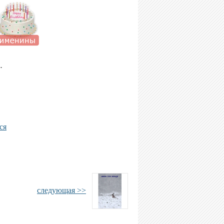
.
ся
следующая >>