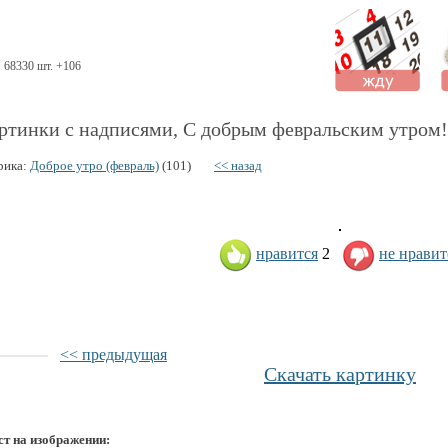
68330 шт. +106
ртинки с надписями, С добрым февральским утром!
рика:
Доброе утро (февраль)
(101)
<< назад
нравится
2
не нравит
<< предыдущая
Скачать картинку
ст на изображении: