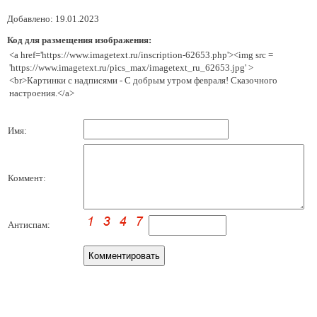
Добавлено: 19.01.2023
Код для размещения изображения:
<a href='https://www.imagetext.ru/inscription-62653.php'><img src =
'https://www.imagetext.ru/pics_max/imagetext_ru_62653.jpg' >
<br>Картинки с надписями - С добрым утром февраля! Сказочного
настроения.</a>
Имя:
Коммент:
Антиспам: