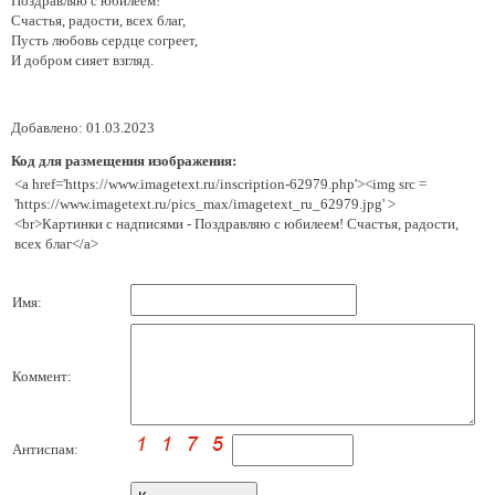
Поздравляю с юбилеем!
Счастья, радости, всех благ,
Пусть любовь сердце согреет,
И добром сияет взгляд.
Добавлено: 01.03.2023
Код для размещения изображения:
<a href='https://www.imagetext.ru/inscription-62979.php'><img src =
'https://www.imagetext.ru/pics_max/imagetext_ru_62979.jpg' >
<br>Картинки с надписями - Поздравляю с юбилеем! Счастья, радости,
всех благ</a>
Имя:
Коммент:
Антиспам: