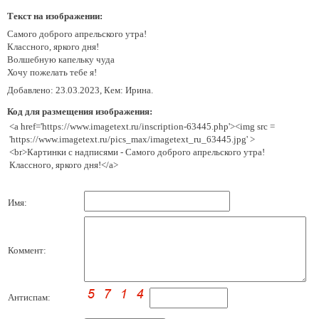
Текст на изображении:
Самого доброго апрельского утра!
Классного, яркого дня!
Волшебную капельку чуда
Хочу пожелать тебе я!
Добавлено: 23.03.2023, Кем: Ирина.
Код для размещения изображения:
<a href='https://www.imagetext.ru/inscription-63445.php'><img src =
'https://www.imagetext.ru/pics_max/imagetext_ru_63445.jpg' >
<br>Картинки с надписями - Самого доброго апрельского утра!
Классного, яркого дня!</a>
Имя:
Коммент:
Антиспам: