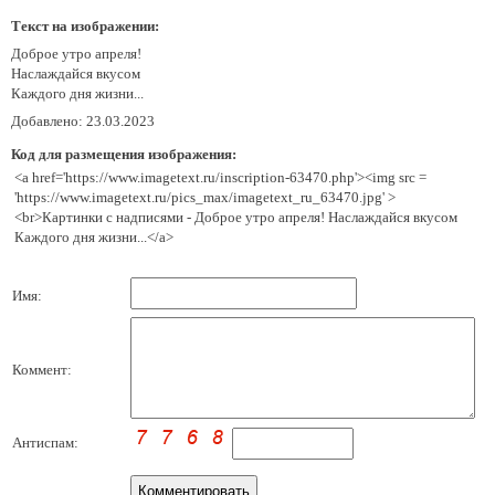
Текст на изображении:
Доброе утро апреля!
Наслаждайся вкусом
Каждого дня жизни...
Добавлено: 23.03.2023
Код для размещения изображения:
<a href='https://www.imagetext.ru/inscription-63470.php'><img src =
'https://www.imagetext.ru/pics_max/imagetext_ru_63470.jpg' >
<br>Картинки с надписями - Доброе утро апреля! Наслаждайся вкусом
Каждого дня жизни...</a>
Имя:
Коммент:
Антиспам: