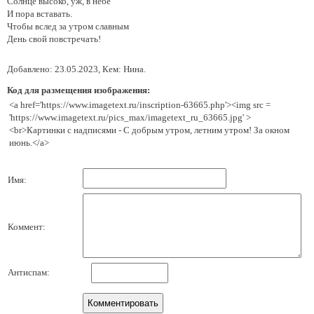
Солнце высоко, уж, в небе
И пора вставать.
Чтобы вслед за утром славным
День свой повстречать!
Добавлено: 23.05.2023, Кем: Нина.
Код для размещения изображения:
<a href='https://www.imagetext.ru/inscription-63665.php'><img src =
'https://www.imagetext.ru/pics_max/imagetext_ru_63665.jpg' >
<br>Картинки с надписями - С добрым утром, летним утром! За окном
июнь.</a>
Имя:
Коммент:
Антиспам: