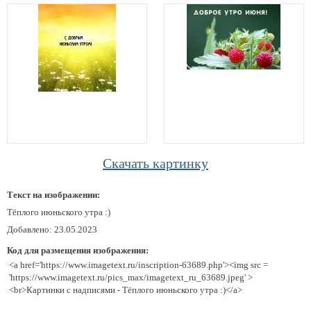
Скачать картинку
Текст на изображении:
Тёплого июньского утра :)
Добавлено: 23.05.2023
Код для размещения изображения:
<a href='https://www.imagetext.ru/inscription-63689.php'><img src =
'https://www.imagetext.ru/pics_max/imagetext_ru_63689.jpeg' >
<br>Картинки с надписями - Тёплого июньского утра :)</a>