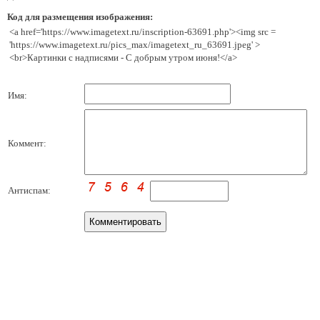
Код для размещения изображения:
<a href='https://www.imagetext.ru/inscription-63691.php'><img src =
'https://www.imagetext.ru/pics_max/imagetext_ru_63691.jpeg' >
<br>Картинки с надписями - С добрым утром июня!</a>
Имя:
Коммент:
Антиспам: