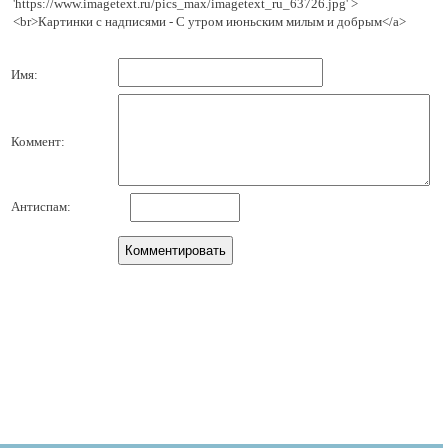
'https://www.imagetext.ru/pics_max/imagetext_ru_63726.jpg' >
<br>Картинки с надписями - С утром июньским милым и добрым</a>
Имя:
Коммент:
Антиспам: