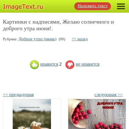
Наложить текст
Картинки с надписями, Желаю солнечного и
доброго утра июня!.
Доброе утро (июнь)
<< назад
Рубрика:
(99)
нравится
2
не нравится
<< предыдущая
следующая >>