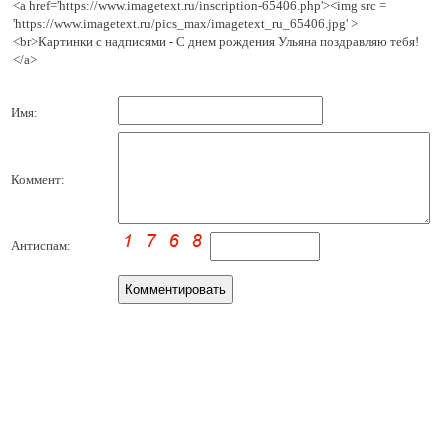
<a href='https://www.imagetext.ru/inscription-65406.php'><img src =
'https://www.imagetext.ru/pics_max/imagetext_ru_65406.jpg' >
<br>Картинки с надписями - С днем рождения Ульяна поздравляю тебя!
</a>
Имя:
Коммент:
Антиспам: