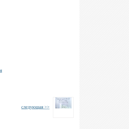
я
следующая >>