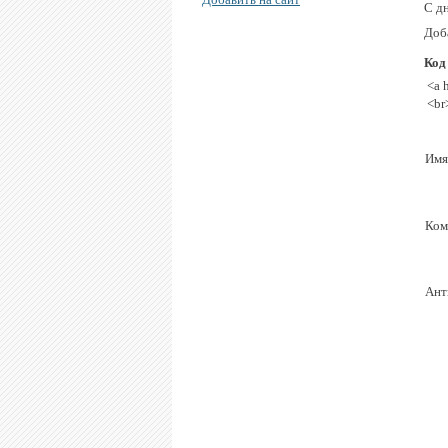
С д
Доб
Код
<a 
<br
Имя
Ком
Ант