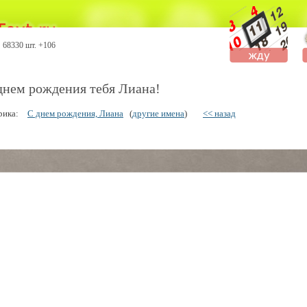
68330 шт. +106
днем рождения тебя Лиана!
рика:
С днем рождения, Лиана
(
другие имена
)
<< назад