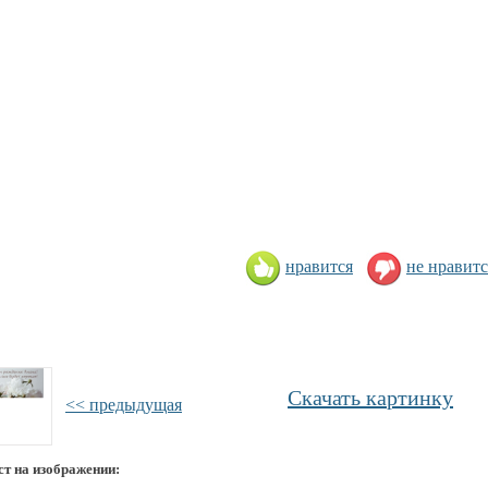
нравится
не нравитс
Скачать картинку
<< предыдущая
ст на изображении: