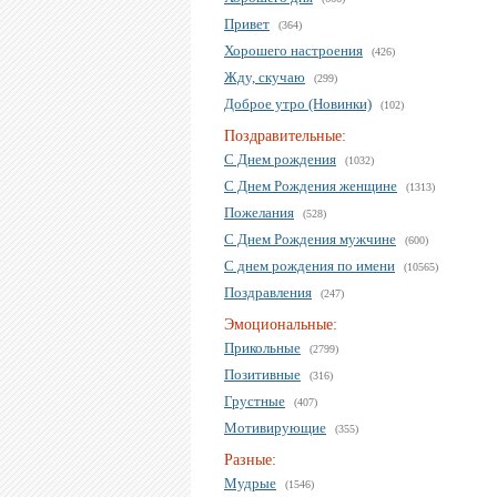
Привет
(364)
Хорошего настроения
(426)
Жду, скучаю
(299)
Доброе утро (Новинки)
(102)
Поздравительные:
С Днем рождения
(1032)
С Днем Рождения женщине
(1313)
Пожелания
(528)
С Днем Рождения мужчине
(600)
С днем рождения по имени
(10565)
Поздравления
(247)
Эмоциональные:
Прикольные
(2799)
Позитивные
(316)
Грустные
(407)
Мотивирующие
(355)
Разные:
Мудрые
(1546)