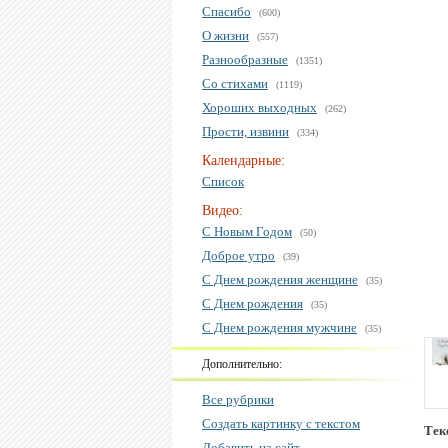
Спасибо
(600)
О жизни
(557)
Разнообразные
(1351)
Со стихами
(1119)
Хороших выходных
(262)
Прости, извини
(334)
Календарные:
Список
Видео:
С Новым Годом
(50)
Доброе утро
(39)
С Днем рождения женщине
(35)
С Днем рождения
(35)
С Днем рождения мужчине
(35)
Дополнительно:
Все рубрики
Создать картинку с текстом
Тек
Добавить на сайт