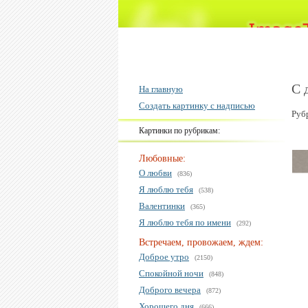
С 
На главную
Создать картинку с надписью
Руб
Картинки по рубрикам:
Любовные:
О любви
(836)
Я люблю тебя
(538)
Валентинки
(365)
Я люблю тебя по имени
(292)
Встречаем, провожаем, ждем:
Доброе утро
(2150)
Спокойной ночи
(848)
Доброго вечера
(872)
Хорошего дня
(666)