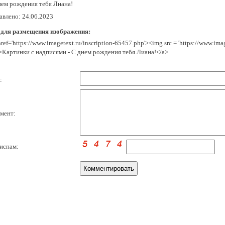
нем рождения тебя Лиана!
авлено: 24.06.2023
 для размещения изображения:
href='https://www.imagetext.ru/inscription-65457.php'><img src = 'https://www.im
>Картинки с надписями - С днем рождения тебя Лиана!</a>
:
мент:
испам: