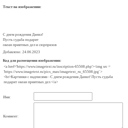
Текст на изображении:
С днем рождения Данил!
Пусть судьба подарит
океан приятных дел и сюрпризов
Добавлено: 24.06.2023
Код для размещения изображения:
<a href='https://www.imagetext.ru/inscription-65508.php'><img src =
'https://www.imagetext.ru/pics_max/imagetext_ru_65508.jpg' >
<br>Картинки с надписями - С днем рождения Данил! Пусть судьба
подарит океан приятных дел </a>
Имя:
Коммент: