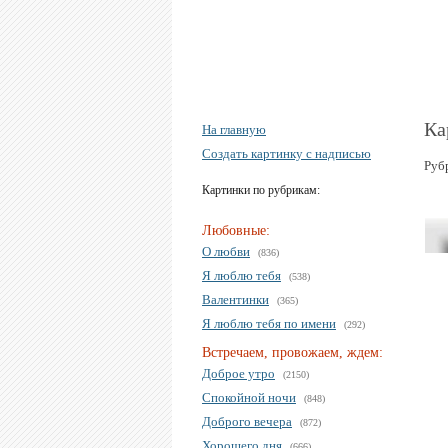
Ка
На главную
Создать картинку с надписью
Руб
Картинки по рубрикам:
Любовные:
О любви
(836)
Я люблю тебя
(538)
Валентинки
(365)
Я люблю тебя по имени
(292)
Встречаем, провожаем, ждем:
Доброе утро
(2150)
Спокойной ночи
(848)
Доброго вечера
(872)
Хорошего дня
(666)