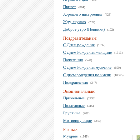
Привет
(364)
Хорошего настроения
(426)
Жду, скучаю
(299)
Доброе утро (Новинки)
(102)
Поздравительные:
С Днем рождения
(1032)
С Днем Рождения женщине
(1313)
Пожелания
(528)
С Днем Рождения мужчине
(600)
С днем рождения по имени
(10565)
Поздравления
(247)
Эмоциональные:
Прикольные
(2799)
Позитивные
(316)
Грустные
(407)
Мотивирующие
(355)
Разные:
Мудрые
(1545)