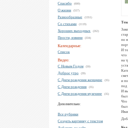
Спасибо
(600)
О жизни
(557)
Разнообразные
(1351)
Тек
Со стихами
(1119)
Зак
Хороших выходных
(262)
ста
Прости, извини
(334)
по н
порт
Календарные:
И то
Список
что 
Видео:
на т
уст
С Новым Годом
(50)
Кат
Доброе утро
(39)
сме
С Днем рождения женщине
(35)
и по
под
С Днем рождения
(35)
И в
С Днем рождения мужчине
(35)
был
Что 
Дополнительно:
был
Ива
Все рубрики
Доб
Создать картинку с текстом
Код
Добавить на сайт