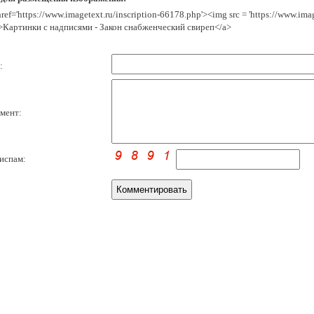
href='https://www.imagetext.ru/inscription-66178.php'><img src = 'https://www.im
>Картинки с надписями - Закон снабженческий свиреп</a>
:
мент:
испам: