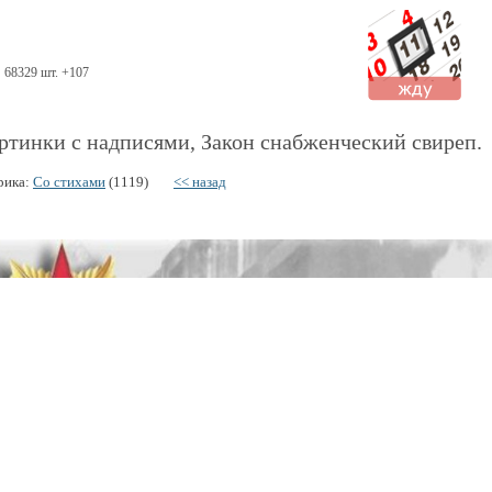
68329 шт. +107
ртинки с надписями, Закон снабженческий свиреп.
рика:
Со стихами
(1119)
<< назад