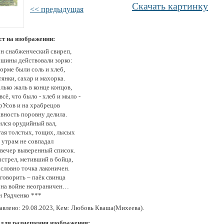
Скачать картинку
<< предыдущая
ст на изображении:
он снабженческий свиреп,
ршины действовали зорко:
орме были соль и хлеб,
янки, сахар и махорка.
лько жаль в конце концов,
всё, что было - хлеб и мыло -
рУсов и на храбрецов
авность поровну делила.
ился орудийный вал,
тая толстых, тощих, лысых
 утрам не совпадал
 вечер выверенный список.
ыстрел, метивший в бойца,
 словно точка лаконичен.
говорить – паёк свинца
 на войне неограничен…
н Рядченко ***
авлено: 29.08.2023, Кем: Любовь Кваша(Михеева).
 для размещения изображения: