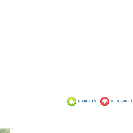
нравится
не нравитс