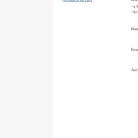
<a 
<br
Имя
Ком
Ант