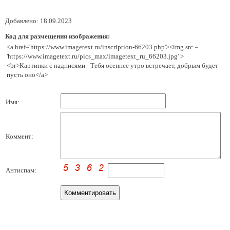
Добавлено: 18.09.2023
Код для размещения изображения:
<a href='https://www.imagetext.ru/inscription-66203.php'><img src =
'https://www.imagetext.ru/pics_max/imagetext_ru_66203.jpg' >
<br>Картинки с надписями - Тебя осеннее утро встречает, добрым будет
пусть оно</a>
Имя:
Коммент:
Антиспам: