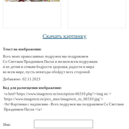
Скачать картинку
Текст на изображении:
Всех моих православных подружек мы поздравляем
Со Светлым Праздником Пасхи и желаем всем подружкам
и их детям и семьям бодрости здоровья, радости и мира
во всем мире, пусть невзгоды обойдут всех стороной
Добавлено: 02.11.2023
Код для размещения изображения:
<a href='https://www.imagetext.ru/inscription-66310.php'><img src =
'https://www.imagetext.ru/pics_max/imagetext_ru_66310.jpg' >
<br>Картинки с надписями - Всех подружек мы поздравляем Со Светлым
Праздником Пасхи </a>
Имя: